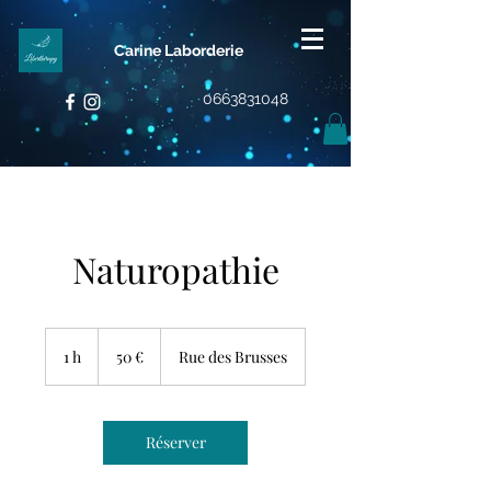
Carine Laborderie
0663831048
Naturopathie
50
euros
1 h
1
50 €
Rue des Brusses
Réserver