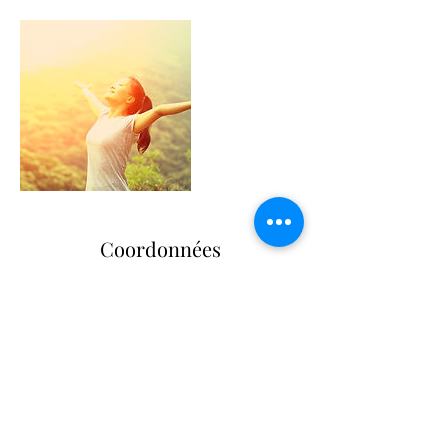
Coordonnées
300 Rue des Brusses, Montpellier, France
carinelab@homail.fr