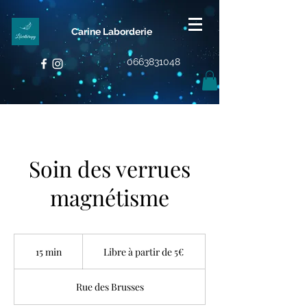
Carine Laborderie
0663831048
Soin des verrues
magnétisme
Libre
à
15 min
1
Libre à partir de 5€
partir
de
5
5€
m
Rue des Brusses
i
n